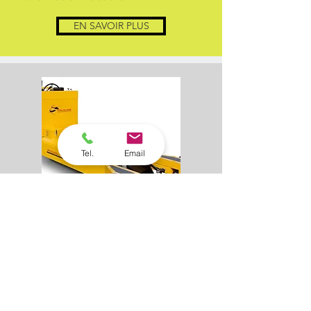
EN SAVOIR PLUS
Tel.
Email
TuG TYPE
747