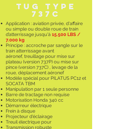
TuG TYPE
737
C
Application : aviation privée, d'affaire
ou simple ou double roue de train
d’atterrissage jusqu'à
15.500 LBS /
7.000 kg
Principe : accroche par sangle sur le
train atterrissage avant
aéronef, treuillage pour mise sur
plateau (version 737P) ou mise sur
pince (version 737C) , levage de la
roue, déplacement aéronef
Modèle spécial pour PILATUS PC12 et
SOCATA TBM
Manipulation par 1 seule personne
Barre de tractage non requise
Motorisation Honda 340 cc
Démarreur électrique
Frein à disque
Projecteur d'éclairage
Treuil électrique pour
Transmission robuste