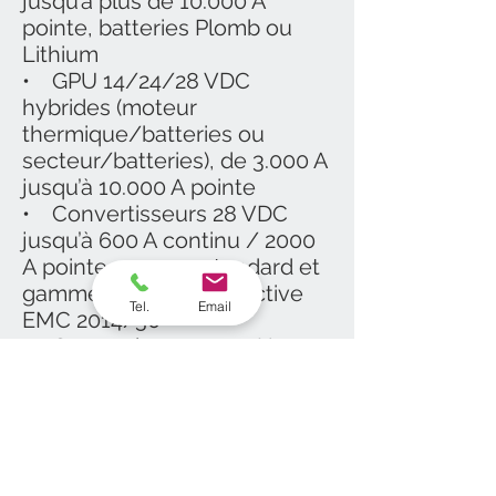
jusqu’à plus de 10.000 A
pointe, batteries Plomb ou
Lithium
• GPU 14/24/28 VDC
hybrides (moteur
thermique/batteries ou
secteur/batteries), de 3.000 A
jusqu’à 10.000 A pointe
• Convertisseurs 28 VDC
jusqu’à 600 A continu / 2000
A pointe, gamme standard et
gamme conforme Directive
Tel.
Email
EMC 2014/30
• Convertisseurs 400 Hz
pour bancs de tests et pour
avions du Code B au Code F
de 1 à 90 kVA
• Alimentations stabilisées
14/28 VDC jusqu’à 600 A