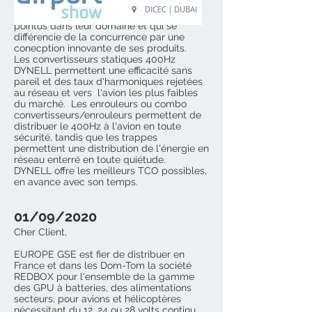
DYNELL est une société autrichienne
innovante créée par des ingénieurs
pointus dans leur domaine et qui se
différencie de la concurrence par une
conecption innovante de ses produits.
Les convertisseurs statiques 400Hz
DYNELL permettent une efficacité sans
pareil et des taux d'harmoniques rejetées
au réseau et vers l'avion les plus faibles
du marché. Les enrouleurs ou combo
convertisseurs/enrouleurs permettent de
distribuer le 400Hz à l'avion en toute
sécurité, tandis que les trappes
permettent une distribution de l'énergie en
réseau enterré en toute quiétude.
DYNELL offre les meilleurs TCO possibles,
en avance avec son temps.
01/09/2020
Cher Client,
EUROPE GSE est fier de distribuer en
France et dans les Dom-Tom la société
REDBOX pour l'ensemble de la gamme ​
des GPU à batteries, des alimentations
secteurs, pour avions et hélicoptères
nécessitant du 12, 24 ou 28 volts continu.