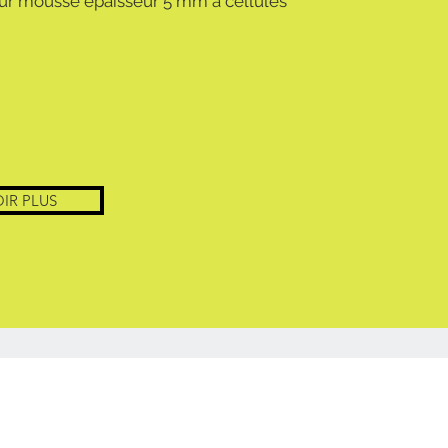
 sur mousse épaisseur 5 mm à cellules
IR PLUS