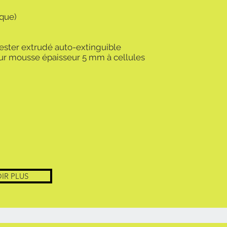
ique)
yester extrudé auto-extinguible
 sur mousse épaisseur 5 mm à cellules
IR PLUS