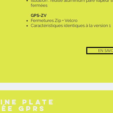
Isolation : feuille aluminium pare vapeur
fermées
GPS-ZV
Fermetures Zip + Velcro
Caractéristiques identiques à la version 1
EN SAVO
ine plate
ée GPRS