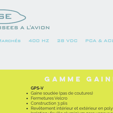
SEES A L'AVION
Marchés
400 HZ
28 VDC
PCA & AC
Gamme gain
GPS-V
Gaine soudée (pas de coutures)
Fermetures Velcro
Construction 3 plis
Revêtement intérieur et extérieur en pol