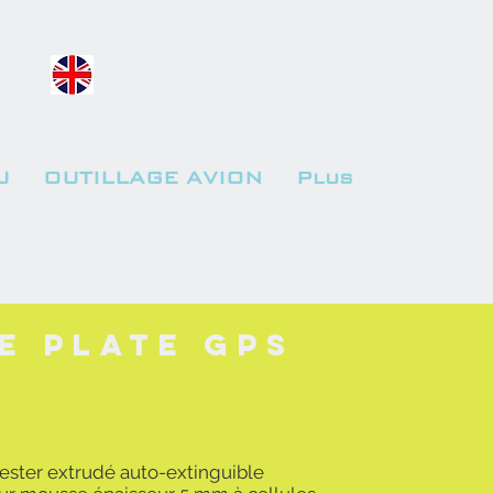
U
OUTILLAGE AVION
Plus
e plate GPS
yester extrudé auto-extinguible