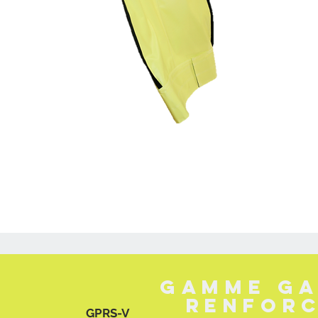
Gamme ga
renforc
GPRS-V