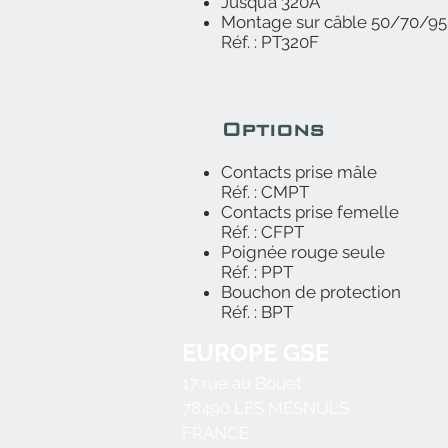
Jusqu’à 320A
Montage sur câble 50/70/9
Réf. : PT320F
Options
Contacts prise mâle
Réf. : CMPT
Contacts prise femelle
Réf. : CFPT
Poignée rouge seule
Réf. : PPT
Bouchon de protection
Réf. : BPT
EUROPE GSE
17 rue au Bouet
78490
LES MESNULS
FRANCE