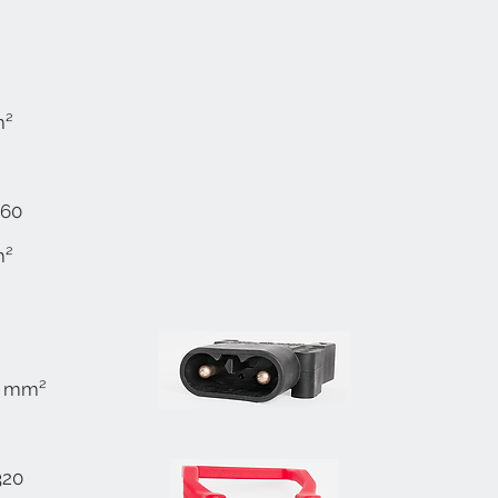
m²
160
m²
5 mm²
320