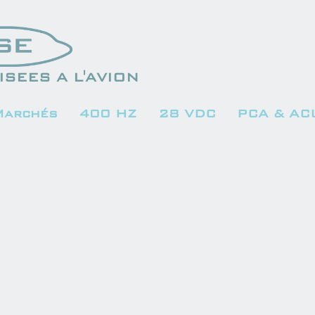
SEES A L'AVION
Marchés
400 HZ
28 VDC
PCA & AC