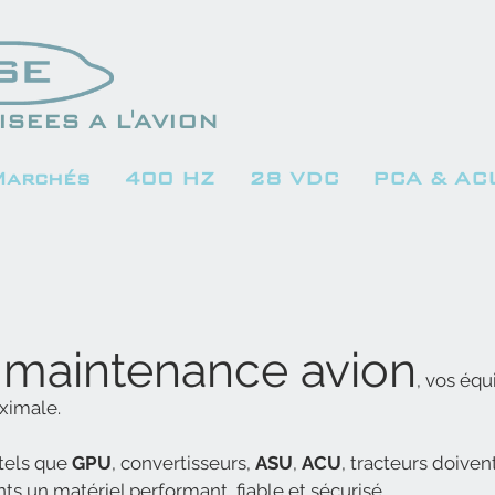
SEES A L'AVION
Marchés
400 HZ
28 VDC
PCA & AC
 maintenance avion
, vos éq
aximale.
tels que
GPU
, convertisseurs,
ASU
,
ACU
, tracteurs doive
nts un matériel performant, fiable et sécurisé.