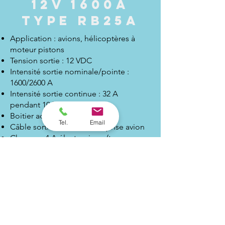
12V 1600A
TYPE RB25A
Application : avions, hélicoptères à
moteur pistons
Tension sortie : 12 VDC
Intensité sortie nominale/pointe :
1600/2600 A
Intensité sortie continue : 32 A
pendant
10 h
Boitier acier inoxydable
Tel.
Email
Câble sortie 2 mètres avec prise avion
Chargeur 4 A électronique (temps
chargement < 2 heures)
Dimensions & Poids : 35 x 9 x 23 cm --
16 kg
Avantages : 0 pollution émise, 0 bruit
émis, c
onception robuste, compact,
léger
Support technique par personnel