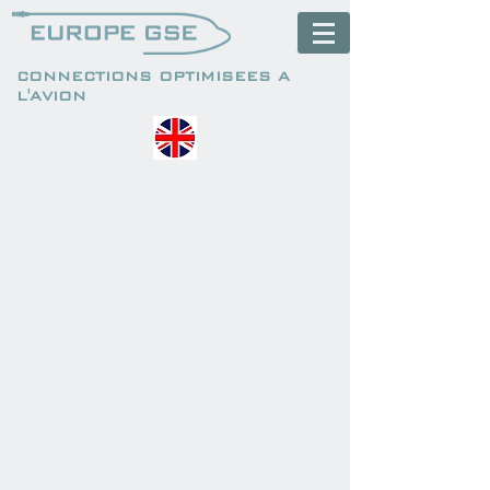
CONNECTIONS OPTIMISEES A
L'AVION